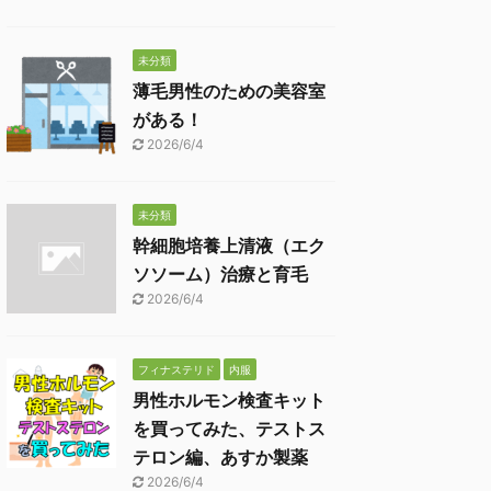
未分類
薄毛男性のための美容室
がある！
2026/6/4
未分類
幹細胞培養上清液（エク
ソソーム）治療と育毛
2026/6/4
フィナステリド
内服
男性ホルモン検査キット
を買ってみた、テストス
テロン編、あすか製薬
2026/6/4