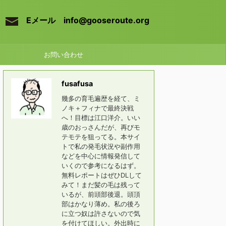
Eメール info@gooseroute.org
お問い合わせ
fusafusa
幾多の育毛遍歴を経て、ミ
ノキ＋フィナで最終決戦
へ！目標は江口洋介。いい
歳のおっさんだが、再びモ
テモテを狙ってる。本サイ
トで私の発毛状況や副作用
などを中心に情報発信して
いくので参考になるはず。
無料レポートはぜひDLして
みて！まだ髪の毛は残って
いるが、前頭部後退。頭頂
部はかなり薄め。私の後ろ
に立つ奴は許さないので気
を付けてほしい。外出時に