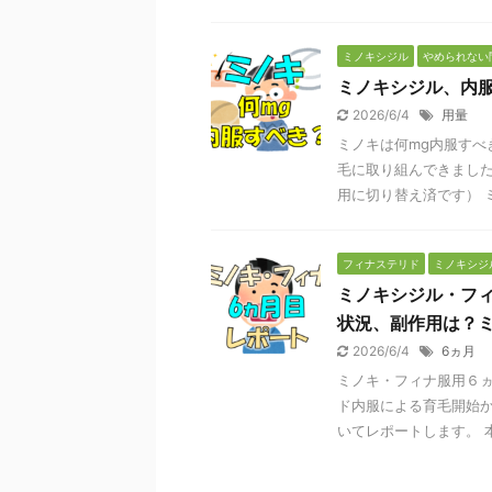
ミノキシジル
やめられない
ミノキシジル、内
2026/6/4
用量
ミノキは何mg内服すべ
毛に取り組んできまし
用に切り替え済です） ミ
フィナステリド
ミノキシジ
ミノキシジル・フ
状況、副作用は？
2026/6/4
6ヵ月
ミノキ・フィナ服用６ヵ
ド内服による育毛開始か
いてレポートします。 本