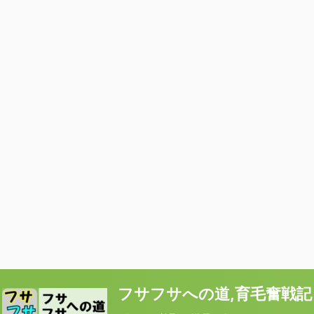
フサフサへの道,育毛奮戦記