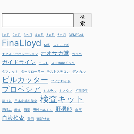
検
索
1ヵ月
2ヵ月
3ヵ月
4ヵ月
5ヵ月
6ヵ月
DEMECAL
FinaLloyd
M字
ふくらはぎ
オオサカ堂
エクストラポレーション
カッパ
ガイドライン
コスト
スマホdeドック
タブレット
ダーマローラー
テストステロン
デメカル
ピルカッター
フィナロイド
プロペシア
ミネラル
ミノタブ
初期脱毛
検査キット
割り方
日本皮膚科学会
肝機能
浮腫み
献血
用量
男性ホルモン
血圧
血液検査
費用
頭髪外来