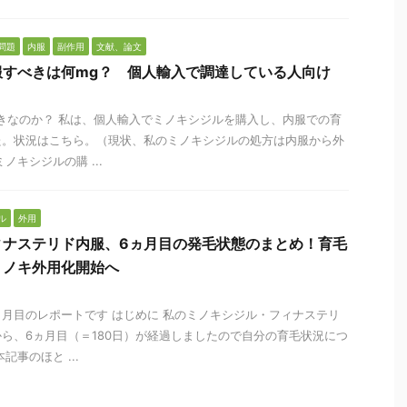
問題
内服
副作用
文献、論文
服すべきは何mg？ 個人輸入で調達している人向け
きなのか？ 私は、個人輸入でミノキシジルを購入し、内服での育
た。状況はこちら。（現状、私のミノキシジルの処方は内服から外
ノキシジルの購 ...
ル
外用
ィナステリド内服、6ヵ月目の発毛状態のまとめ！育毛
ミノキ外用化開始へ
月目のレポートです はじめに 私のミノキシジル・フィナステリ
ら、6ヵ月目（＝180日）が経過しましたので自分の育毛状況につ
記事のほと ...