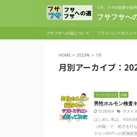
ﾐﾉｷ、ﾌｨﾅの効果や
フサフサへの
フサフサへの道について
プライバシーポリシー
HOME
>
2023年
>
7月
月別アーカイブ：202
フィナステリド
内服
男性ホルモン検査
2026/6/4
テスト
はじめに 私は、AGA
（内服）で、処方を行
テロンDHTへの変換阻害