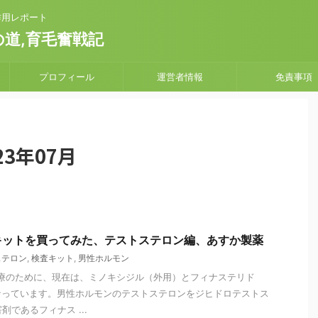
副作用レポート
道,育毛奮戦記
プロフィール
運営者情報
免責事項
3年07月
キットを買ってみた、テストステロン編、あすか製薬
ステロン
,
検査キット
,
男性ホルモン
治療のために、現在は、ミノキシジル（外用）とフィナステリド
なっています。男性ホルモンのテストステロンをジヒドロテストス
剤であるフィナス ...