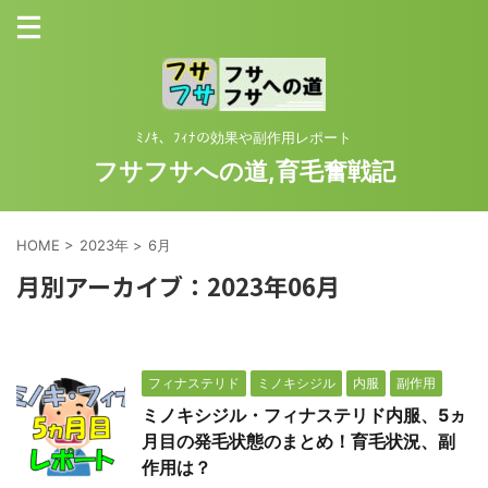
ﾐﾉｷ、ﾌｨﾅの効果や副作用レポート
フサフサへの道,育毛奮戦記
HOME
>
2023年
>
6月
月別アーカイブ：2023年06月
フィナステリド
ミノキシジル
内服
副作用
ミノキシジル・フィナステリド内服、5ヵ
月目の発毛状態のまとめ！育毛状況、副
作用は？