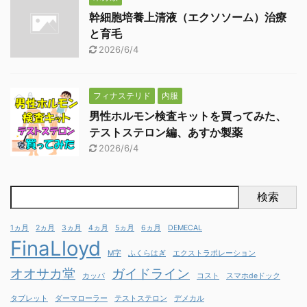
幹細胞培養上清液（エクソソーム）治療
と育毛
2026/6/4
フィナステリド
内服
男性ホルモン検査キットを買ってみた、
テストステロン編、あすか製薬
2026/6/4
検索
1ヵ月
2ヵ月
3ヵ月
4ヵ月
5ヵ月
6ヵ月
DEMECAL
FinaLloyd
M字
ふくらはぎ
エクストラポレーション
オオサカ堂
ガイドライン
カッパ
コスト
スマホdeドック
タブレット
ダーマローラー
テストステロン
デメカル