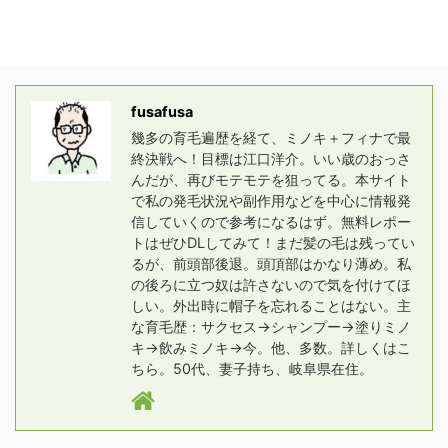
fusafusa
幾多の育毛遍歴を経て、ミノキ＋フィナで最
終決戦へ！目標は江口洋介。いい歳のおっさ
んだが、再びモテモテを狙ってる。本サイト
で私の発毛状況や副作用などを中心に情報発
信していくので参考になるはず。無料レポー
トはぜひDLしてみて！まだ髪の毛は残ってい
るが、前頭部後退。頭頂部はかなり薄め。私
の後ろに立つ奴は許さないので気を付けてほ
しい。外出時に帽子を忘れることはない。主
な育毛歴：サクセス→シャンプー→塗りミノ
キ→飲みミノキ→今。他、多数。詳しくはこ
ちら。50代、妻子持ち、岐阜県在住。