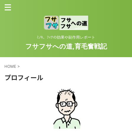
ﾐﾉｷ、ﾌｨﾅの効果や副作用レポート
フサフサへの道,育毛奮戦記
HOME
>
プロフィール