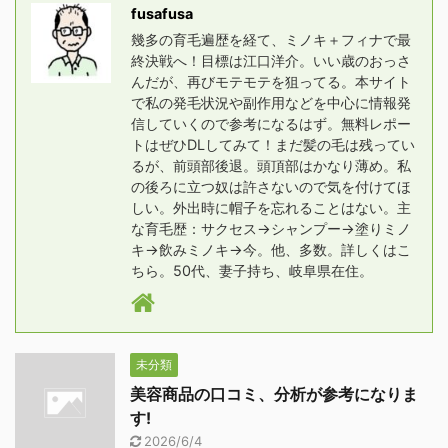
fusafusa
幾多の育毛遍歴を経て、ミノキ＋フィナで最
終決戦へ！目標は江口洋介。いい歳のおっさ
んだが、再びモテモテを狙ってる。本サイト
で私の発毛状況や副作用などを中心に情報発
信していくので参考になるはず。無料レポー
トはぜひDLしてみて！まだ髪の毛は残ってい
るが、前頭部後退。頭頂部はかなり薄め。私
の後ろに立つ奴は許さないので気を付けてほ
しい。外出時に帽子を忘れることはない。主
な育毛歴：サクセス→シャンプー→塗りミノ
キ→飲みミノキ→今。他、多数。詳しくはこ
ちら。50代、妻子持ち、岐阜県在住。
未分類
美容商品の口コミ、分析が参考になりま
す!
2026/6/4