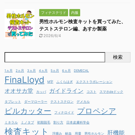
フィナステリド
内服
男性ホルモン検査キットを買ってみた、
テストステロン編、あすか製薬
2026/6/4
検索
1ヵ月
2ヵ月
3ヵ月
4ヵ月
5ヵ月
6ヵ月
DEMECAL
FinaLloyd
M字
ふくらはぎ
エクストラポレーション
オオサカ堂
ガイドライン
カッパ
コスト
スマホdeドック
タブレット
ダーマローラー
テストステロン
デメカル
ピルカッター
プロペシア
フィナロイド
ミネラル
ミノタブ
初期脱毛
割り方
日本皮膚科学会
検査キット
肝機能
浮腫み
献血
用量
男性ホルモン