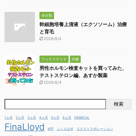
未分類
幹細胞培養上清液（エクソソーム）治療
と育毛
2026/6/4
フィナステリド
内服
男性ホルモン検査キットを買ってみた、
テストステロン編、あすか製薬
2026/6/4
検索
1ヵ月
2ヵ月
3ヵ月
4ヵ月
5ヵ月
6ヵ月
DEMECAL
FinaLloyd
M字
ふくらはぎ
エクストラポレーション