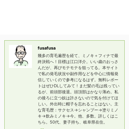
fusafusa
幾多の育毛遍歴を経て、ミノキ＋フィナで最
終決戦へ！目標は江口洋介。いい歳のおっさ
んだが、再びモテモテを狙ってる。本サイト
で私の発毛状況や副作用などを中心に情報発
信していくので参考になるはず。無料レポー
トはぜひDLしてみて！まだ髪の毛は残ってい
るが、前頭部後退。頭頂部はかなり薄め。私
の後ろに立つ奴は許さないので気を付けてほ
しい。外出時に帽子を忘れることはない。主
な育毛歴：サクセス→シャンプー→塗りミノ
キ→飲みミノキ→今。他、多数。詳しくはこ
ちら。50代、妻子持ち、岐阜県在住。