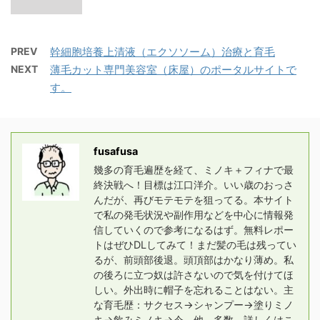
PREV
幹細胞培養上清液（エクソソーム）治療と育毛
NEXT
薄毛カット専門美容室（床屋）のポータルサイトで
す。
fusafusa
幾多の育毛遍歴を経て、ミノキ＋フィナで最
終決戦へ！目標は江口洋介。いい歳のおっさ
んだが、再びモテモテを狙ってる。本サイト
で私の発毛状況や副作用などを中心に情報発
信していくので参考になるはず。無料レポー
トはぜひDLしてみて！まだ髪の毛は残ってい
るが、前頭部後退。頭頂部はかなり薄め。私
の後ろに立つ奴は許さないので気を付けてほ
しい。外出時に帽子を忘れることはない。主
な育毛歴：サクセス→シャンプー→塗りミノ
キ→飲みミノキ→今。他、多数。詳しくはこ