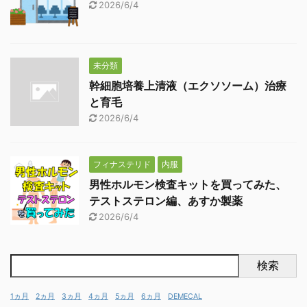
2026/6/4
未分類
幹細胞培養上清液（エクソソーム）治療
と育毛
2026/6/4
フィナステリド
内服
男性ホルモン検査キットを買ってみた、
テストステロン編、あすか製薬
2026/6/4
検索
1ヵ月
2ヵ月
3ヵ月
4ヵ月
5ヵ月
6ヵ月
DEMECAL