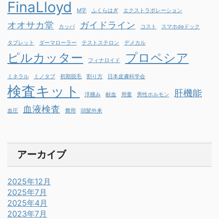
FinaLloyd
M字
ふくらはぎ
エクストラポレーション
オオサカ堂
ガイドライン
カッパ
コスト
スマホdeドック
タブレット
ダーマローラー
テストステロン
デメカル
ピルカッター
プロペシア
フィナロイド
ミネラル
ミノタブ
初期脱毛
割り方
日本皮膚科学会
検査キット
肝機能
浮腫み
献血
用量
男性ホルモン
血液検査
血圧
費用
頭髪外来
アーカイブ
2025年12月
2025年7月
2025年4月
2023年7月