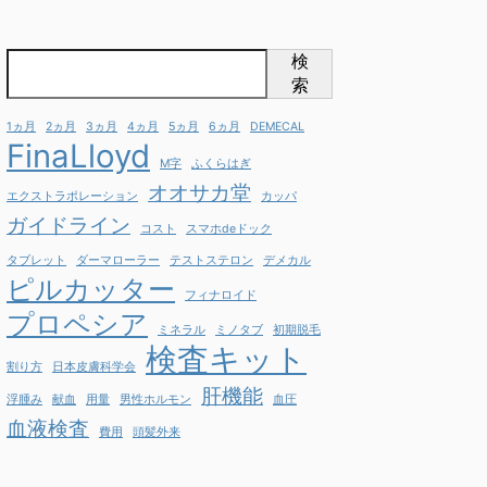
検
索
1ヵ月
2ヵ月
3ヵ月
4ヵ月
5ヵ月
6ヵ月
DEMECAL
FinaLloyd
M字
ふくらはぎ
オオサカ堂
エクストラポレーション
カッパ
ガイドライン
コスト
スマホdeドック
タブレット
ダーマローラー
テストステロン
デメカル
ピルカッター
フィナロイド
プロペシア
ミネラル
ミノタブ
初期脱毛
検査キット
割り方
日本皮膚科学会
肝機能
浮腫み
献血
用量
男性ホルモン
血圧
血液検査
費用
頭髪外来