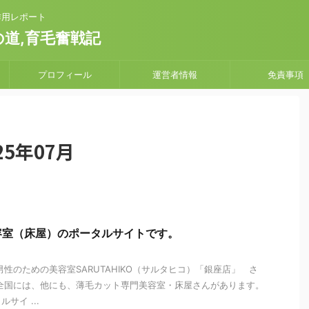
副作用レポート
道,育毛奮戦記
プロフィール
運営者情報
免責事項
5年07月
容室（床屋）のポータルサイトです。
性のための美容室SARUTAHIKO（サルタヒコ）「銀座店」 さ
全国には、他にも、薄毛カット専門美容室・床屋さんがあります。
サイ ...