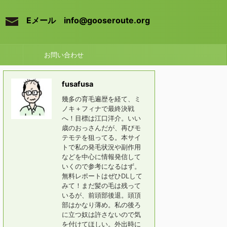
Eメール info@gooseroute.org
お問い合わせ
fusafusa
幾多の育毛遍歴を経て、ミ
ノキ＋フィナで最終決戦
へ！目標は江口洋介。いい
歳のおっさんだが、再びモ
テモテを狙ってる。本サイ
トで私の発毛状況や副作用
などを中心に情報発信して
いくので参考になるはず。
無料レポートはぜひDLして
みて！まだ髪の毛は残って
いるが、前頭部後退。頭頂
部はかなり薄め。私の後ろ
に立つ奴は許さないので気
を付けてほしい。外出時に