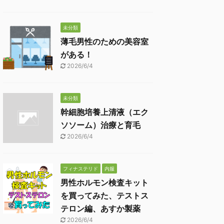
未分類
薄毛男性のための美容室
がある！
2026/6/4
未分類
幹細胞培養上清液（エク
ソソーム）治療と育毛
2026/6/4
フィナステリド
内服
男性ホルモン検査キット
を買ってみた、テストス
テロン編、あすか製薬
2026/6/4