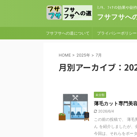
ﾐﾉｷ、ﾌｨﾅの効果や
フサフサへの
フサフサへの道について
プライバシーポリシー
HOME
>
2025年
>
7月
月別アーカイブ：202
未分類
薄毛カット専門美
2026/6/4
この前の投稿で、 薄毛男
ん を紹介しましたが、
今回は、それらをポータル