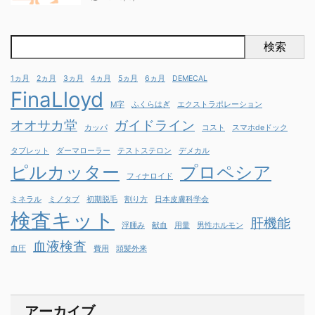
検索
1ヵ月
2ヵ月
3ヵ月
4ヵ月
5ヵ月
6ヵ月
DEMECAL
FinaLloyd
M字
ふくらはぎ
エクストラポレーション
オオサカ堂
ガイドライン
カッパ
コスト
スマホdeドック
タブレット
ダーマローラー
テストステロン
デメカル
ピルカッター
プロペシア
フィナロイド
ミネラル
ミノタブ
初期脱毛
割り方
日本皮膚科学会
検査キット
肝機能
浮腫み
献血
用量
男性ホルモン
血液検査
血圧
費用
頭髪外来
アーカイブ