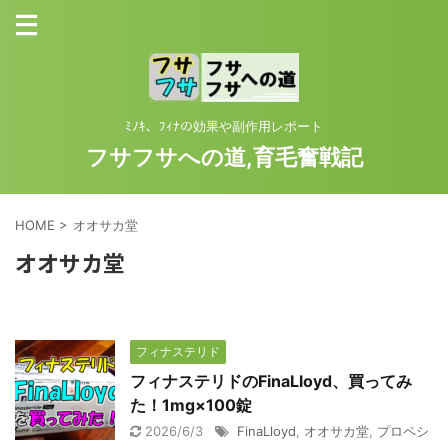
ﾐﾉｷ、ﾌｨﾅの効果や副作用レポート
フサフサへの道,育毛奮戦記
HOME
>
オオサカ堂
オオサカ堂
フィナステリド
フィナステリドのFinaLloyd、買ってみ
た！1mg×100錠
2026/6/3
FinaLloyd
,
オオサカ堂
,
プロペシ