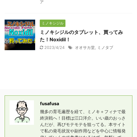
ア
ミノキシジル
ミノキシジルのタブレット、買ってみ
た！Noxidil！
2023/4/24
オオサカ堂
,
ミノタブ
fusafusa
幾多の育毛遍歴を経て、ミノキ＋フィナで最
終決戦へ！目標は江口洋介。いい歳のおっさ
んだが、再びモテモテを狙ってる。本サイト
で私の発毛状況や副作用などを中心に情報発