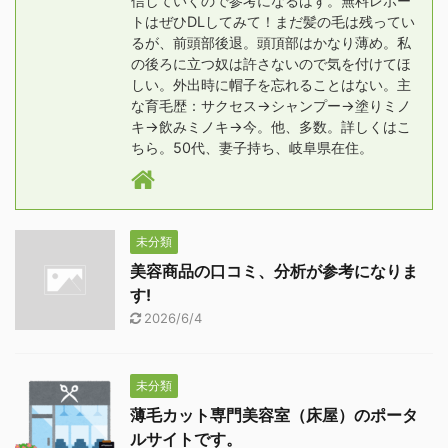
信していくので参考になるはず。無料レポー
トはぜひDLしてみて！まだ髪の毛は残ってい
るが、前頭部後退。頭頂部はかなり薄め。私
の後ろに立つ奴は許さないので気を付けてほ
しい。外出時に帽子を忘れることはない。主
な育毛歴：サクセス→シャンプー→塗りミノ
キ→飲みミノキ→今。他、多数。詳しくはこ
ちら。50代、妻子持ち、岐阜県在住。
未分類
美容商品の口コミ、分析が参考になりま
す!
2026/6/4
未分類
薄毛カット専門美容室（床屋）のポータ
ルサイトです。