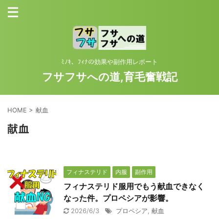
ﾐﾉｷ、ﾌｨﾅの効果や副作用レポート
フサフサへの道,育毛奮戦記
HOME
>
献血
献血
フィナステリド
内服
副作用
フィナステリド服用でもう献血できなく
なった件。プロペシアが影響。
2026/6/3
プロペシア
,
献血