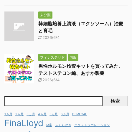
未分類
幹細胞培養上清液（エクソソーム）治療
と育毛
2026/6/4
フィナステリド
内服
男性ホルモン検査キットを買ってみた、
テストステロン編、あすか製薬
2026/6/4
検索
1ヵ月
2ヵ月
3ヵ月
4ヵ月
5ヵ月
6ヵ月
DEMECAL
FinaLloyd
M字
ふくらはぎ
エクストラポレーション