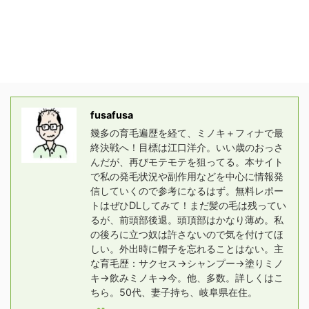
fusafusa
幾多の育毛遍歴を経て、ミノキ＋フィナで最
終決戦へ！目標は江口洋介。いい歳のおっさ
んだが、再びモテモテを狙ってる。本サイト
で私の発毛状況や副作用などを中心に情報発
信していくので参考になるはず。無料レポー
トはぜひDLしてみて！まだ髪の毛は残ってい
るが、前頭部後退。頭頂部はかなり薄め。私
の後ろに立つ奴は許さないので気を付けてほ
しい。外出時に帽子を忘れることはない。主
な育毛歴：サクセス→シャンプー→塗りミノ
キ→飲みミノキ→今。他、多数。詳しくはこ
ちら。50代、妻子持ち、岐阜県在住。