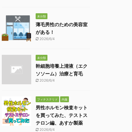
未分類
薄毛男性のための美容室
がある！
2026/6/4
未分類
幹細胞培養上清液（エク
ソソーム）治療と育毛
2026/6/4
フィナステリド
内服
男性ホルモン検査キット
を買ってみた、テストス
テロン編、あすか製薬
2026/6/4