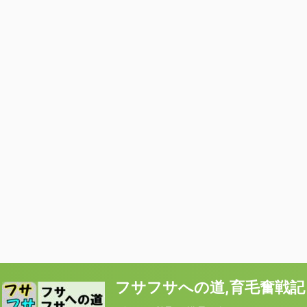
フサフサへの道,育毛奮戦記