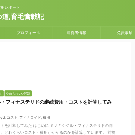
副作用レポート
道,育毛奮戦記
プロフィール
運営者情報
免責事項
ル
やめられない問題
ル・フィナステリドの継続費用・コストを計算してみ
oyd
,
コスト
,
フィナロイド
,
費用
トを計算してみた はじめに ミノキシジル・フィナステリドの同
、どれくらいコスト・費用がかかるのかを計算しています。 前提