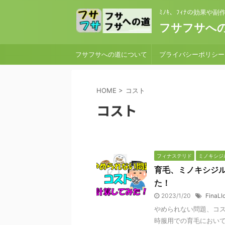
ﾐﾉｷ、ﾌｨﾅの効果や
フサフサへの
フサフサへの道について
プライバシーポリシー
HOME
>
コスト
コスト
フィナステリド
ミノキシジ
育毛、ミノキシジ
た！
2023/1/20
FinaLl
やめられない問題、コス
時服用での育毛において