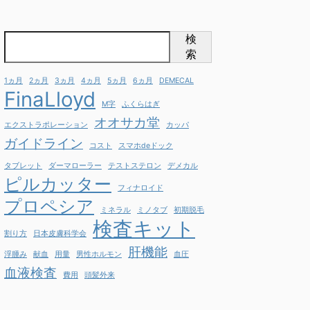
検
索
1ヵ月
2ヵ月
3ヵ月
4ヵ月
5ヵ月
6ヵ月
DEMECAL
FinaLloyd
M字
ふくらはぎ
オオサカ堂
エクストラポレーション
カッパ
ガイドライン
コスト
スマホdeドック
タブレット
ダーマローラー
テストステロン
デメカル
ピルカッター
フィナロイド
プロペシア
ミネラル
ミノタブ
初期脱毛
検査キット
割り方
日本皮膚科学会
肝機能
浮腫み
献血
用量
男性ホルモン
血圧
血液検査
費用
頭髪外来