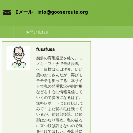
Eメール info@gooseroute.org
お問い合わせ
fusafusa
幾多の育毛遍歴を経て、ミ
ノキ＋フィナで最終決戦
へ！目標は江口洋介。いい
歳のおっさんだが、再びモ
テモテを狙ってる。本サイ
トで私の発毛状況や副作用
などを中心に情報発信して
いくので参考になるはず。
無料レポートはぜひDLして
みて！まだ髪の毛は残って
いるが、前頭部後退。頭頂
部はかなり薄め。私の後ろ
に立つ奴は許さないので気
を付けてほしい。外出時に