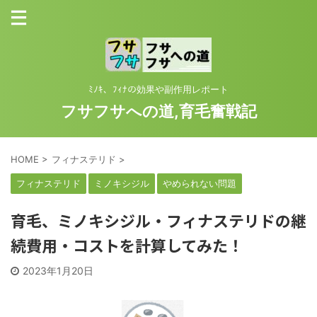
ﾐﾉｷ、ﾌｨﾅの効果や副作用レポート
フサフサへの道,育毛奮戦記
HOME
>
フィナステリド
>
フィナステリド
ミノキシジル
やめられない問題
育毛、ミノキシジル・フィナステリドの継
続費用・コストを計算してみた！
2023年1月20日