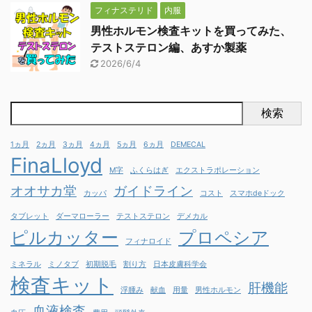
フィナステリド
内服
男性ホルモン検査キットを買ってみた、
テストステロン編、あすか製薬
2026/6/4
検索
1ヵ月
2ヵ月
3ヵ月
4ヵ月
5ヵ月
6ヵ月
DEMECAL
FinaLloyd
M字
ふくらはぎ
エクストラポレーション
オオサカ堂
ガイドライン
カッパ
コスト
スマホdeドック
タブレット
ダーマローラー
テストステロン
デメカル
ピルカッター
プロペシア
フィナロイド
ミネラル
ミノタブ
初期脱毛
割り方
日本皮膚科学会
検査キット
肝機能
浮腫み
献血
用量
男性ホルモン
血液検査