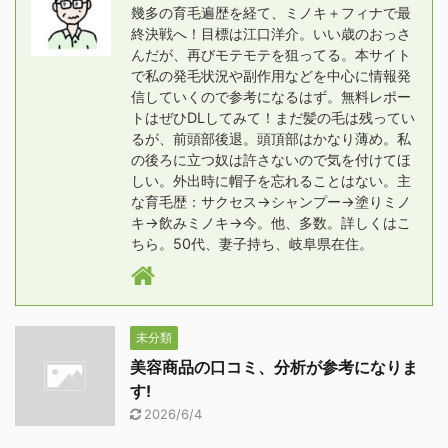
幾多の育毛遍歴を経て、ミノキ＋フィナで最
終決戦へ！目標は江口洋介。いい歳のおっさ
んだが、再びモテモテを狙ってる。本サイト
で私の発毛状況や副作用などを中心に情報発
信していくので参考になるはず。無料レポー
トはぜひDLしてみて！まだ髪の毛は残ってい
るが、前頭部後退。頭頂部はかなり薄め。私
の後ろに立つ奴は許さないので気を付けてほ
しい。外出時に帽子を忘れることはない。主
な育毛歴：サクセス→シャンプー→塗りミノ
キ→飲みミノキ→今。他、多数。詳しくはこ
ちら。50代、妻子持ち、岐阜県在住。
未分類
美容商品の口コミ、分析が参考になりま
す!
2026/6/4