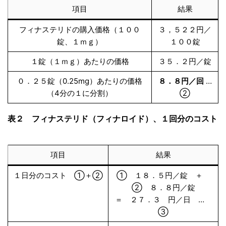
項目
結果
フィナステリドの購入価格（１００
３，５２２円／
錠、１ｍｇ）
１００錠
１錠（１ｍｇ）あたりの価格
３５．２円／錠
０．２５錠（0.25mg）あたりの価格
８．８円／回
…
（4分の１に分割）
②
表２ フィナステリド（フィナロイド）、１回分のコスト
項目
結果
１日分のコスト ①＋②
① １８．５円／錠 ＋
② ８．８円／錠
＝ ２７．３ 円／日 …
③