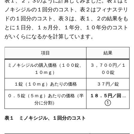
表１、２，３のように計算してみました。表１はミ
ノキシジルの１回分のコスト、表２はフィナステリ
ドの１回分のコスト、表３は、表１、２の結果をも
とに１日分、１ヵ月分、１年分、１０年分のコスト
がいくらになるかを計算しています。
項目
結果
ミノキシジルの購入価格（１００錠、
３，７００円／１
１０ｍｇ）
００錠
１錠（１０ｍｇ）あたりの価格
３７円／錠
０．５錠（５ｍｇ）あたりの価格（半
１８．５円／回
…
分に分割）
①
表１ ミノキシジル、１回分のコスト