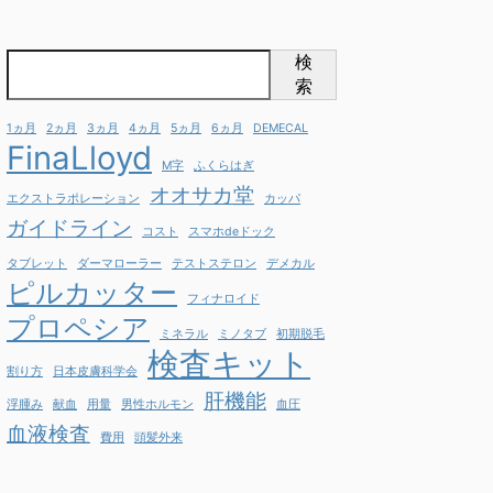
検
索
1ヵ月
2ヵ月
3ヵ月
4ヵ月
5ヵ月
6ヵ月
DEMECAL
FinaLloyd
M字
ふくらはぎ
オオサカ堂
エクストラポレーション
カッパ
ガイドライン
コスト
スマホdeドック
タブレット
ダーマローラー
テストステロン
デメカル
ピルカッター
フィナロイド
プロペシア
ミネラル
ミノタブ
初期脱毛
検査キット
割り方
日本皮膚科学会
肝機能
浮腫み
献血
用量
男性ホルモン
血圧
血液検査
費用
頭髪外来