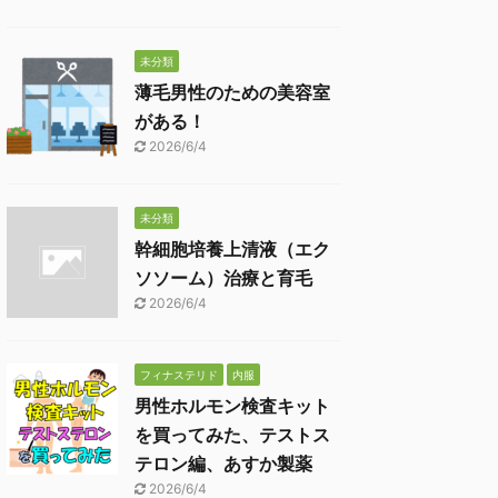
未分類
薄毛男性のための美容室
がある！
2026/6/4
未分類
幹細胞培養上清液（エク
ソソーム）治療と育毛
2026/6/4
フィナステリド
内服
男性ホルモン検査キット
を買ってみた、テストス
テロン編、あすか製薬
2026/6/4