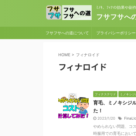
ﾐﾉｷ、ﾌｨﾅの効果や
フサフサへの
フサフサへの道について
プライバシーポリシー
HOME
>
フィナロイド
フィナロイド
フィナステリド
ミノキシジ
育毛、ミノキシジ
た！
2023/1/20
FinaLl
やめられない問題、コス
時服用での育毛において