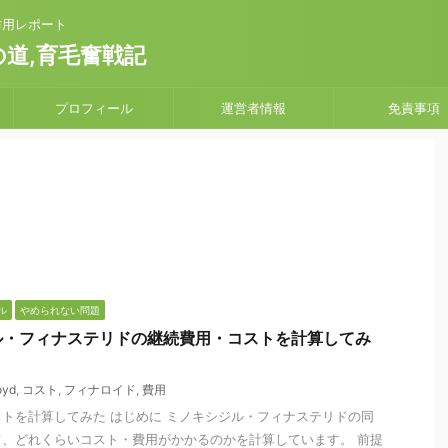
副作用レポート
道,育毛奮戦記
プロフィール
運営者情報
免責事項
ル
やめられない問題
ル・フィナステリドの継続費用・コストを計算してみ
oyd
,
コスト
,
フィナロイド
,
費用
トを計算してみた はじめに ミノキシジル・フィナステリドの同
、どれくらいコスト・費用がかかるのかを計算しています。 前提