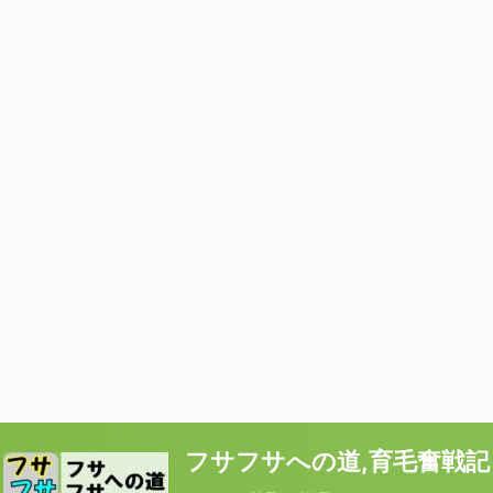
フサフサへの道,育毛奮戦記