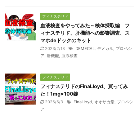
フィナステリド
血液検査をやってみた～検体採取編 フ
ィナステリド、肝機能への影響調査、ス
マホdeドックのキット
2023/2/18
DEMECAL
,
デメカル
,
プロペシ
ア
,
肝機能
,
血液検査
フィナステリド
フィナステリドのFinaLloyd、買ってみ
た！1mg×100錠
2026/6/3
FinaLloyd
,
オオサカ堂
,
プロペシ
ア