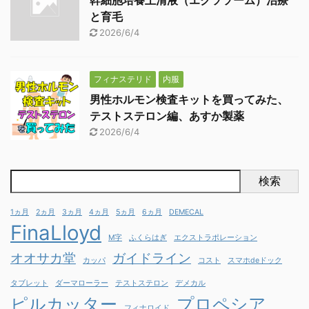
幹細胞培養上清液（エクソソーム）治療
と育毛
2026/6/4
フィナステリド
内服
男性ホルモン検査キットを買ってみた、
テストステロン編、あすか製薬
2026/6/4
検索
1ヵ月
2ヵ月
3ヵ月
4ヵ月
5ヵ月
6ヵ月
DEMECAL
FinaLloyd
M字
ふくらはぎ
エクストラポレーション
オオサカ堂
ガイドライン
カッパ
コスト
スマホdeドック
タブレット
ダーマローラー
テストステロン
デメカル
ピルカッター
プロペシア
フィナロイド