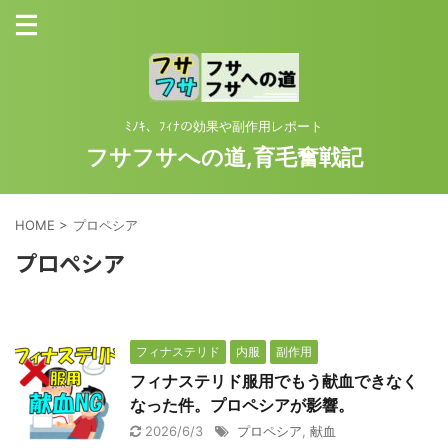
ﾐﾉｷ、ﾌｨﾅの効果や副作用レポート
フサフサへの道,育毛奮戦記
HOME
>
プロペシア
プロペシア
フィナステリド
内服
副作用
フィナステリド服用でもう献血できなく
なった件。プロペシアが影響。
2026/6/3
プロペシア
,
献血