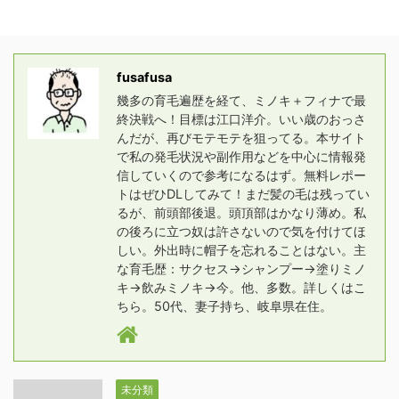
fusafusa
幾多の育毛遍歴を経て、ミノキ＋フィナで最
終決戦へ！目標は江口洋介。いい歳のおっさ
んだが、再びモテモテを狙ってる。本サイト
で私の発毛状況や副作用などを中心に情報発
信していくので参考になるはず。無料レポー
トはぜひDLしてみて！まだ髪の毛は残ってい
るが、前頭部後退。頭頂部はかなり薄め。私
の後ろに立つ奴は許さないので気を付けてほ
しい。外出時に帽子を忘れることはない。主
な育毛歴：サクセス→シャンプー→塗りミノ
キ→飲みミノキ→今。他、多数。詳しくはこ
ちら。50代、妻子持ち、岐阜県在住。
未分類