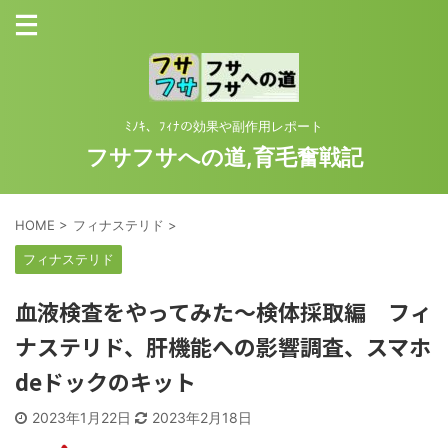
ﾐﾉｷ、ﾌｨﾅの効果や副作用レポート
フサフサへの道,育毛奮戦記
HOME
>
フィナステリド
>
フィナステリド
血液検査をやってみた～検体採取編 フィ
ナステリド、肝機能への影響調査、スマホ
deドックのキット
2023年1月22日
2023年2月18日