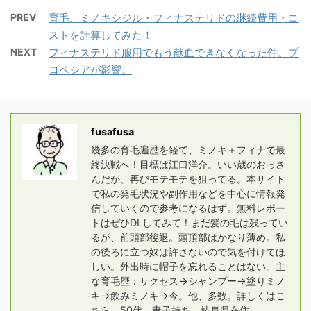
PREV
育毛、ミノキシジル・フィナステリドの継続費用・コ
ストを計算してみた！
NEXT
フィナステリド服用でもう献血できなくなった件。プ
ロペシアが影響。
fusafusa
幾多の育毛遍歴を経て、ミノキ＋フィナで最
終決戦へ！目標は江口洋介。いい歳のおっさ
んだが、再びモテモテを狙ってる。本サイト
で私の発毛状況や副作用などを中心に情報発
信していくので参考になるはず。無料レポー
トはぜひDLしてみて！まだ髪の毛は残ってい
るが、前頭部後退。頭頂部はかなり薄め。私
の後ろに立つ奴は許さないので気を付けてほ
しい。外出時に帽子を忘れることはない。主
な育毛歴：サクセス→シャンプー→塗りミノ
キ→飲みミノキ→今。他、多数。詳しくはこ
ちら。50代、妻子持ち、岐阜県在住。