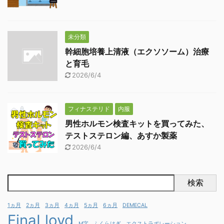
未分類
幹細胞培養上清液（エクソソーム）治療
と育毛
2026/6/4
フィナステリド
内服
男性ホルモン検査キットを買ってみた、
テストステロン編、あすか製薬
2026/6/4
検索
1ヵ月
2ヵ月
3ヵ月
4ヵ月
5ヵ月
6ヵ月
DEMECAL
FinaLloyd
M字
ふくらはぎ
エクストラポレーション