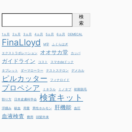
検
索
1ヵ月
2ヵ月
3ヵ月
4ヵ月
5ヵ月
6ヵ月
DEMECAL
FinaLloyd
M字
ふくらはぎ
オオサカ堂
エクストラポレーション
カッパ
ガイドライン
コスト
スマホdeドック
タブレット
ダーマローラー
テストステロン
デメカル
ピルカッター
フィナロイド
プロペシア
ミネラル
ミノタブ
初期脱毛
検査キット
割り方
日本皮膚科学会
肝機能
浮腫み
献血
用量
男性ホルモン
血圧
血液検査
費用
頭髪外来