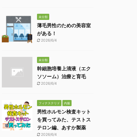
未分類
薄毛男性のための美容室
がある！
2026/6/4
未分類
幹細胞培養上清液（エク
ソソーム）治療と育毛
2026/6/4
フィナステリド
内服
男性ホルモン検査キット
を買ってみた、テストス
テロン編、あすか製薬
2026/6/4