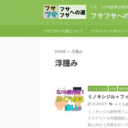
ﾐﾉｷ、ﾌｨﾅの効果や
フサフサへの
フサフサへの道について
プライバシーポリシー
HOME
>
浮腫み
浮腫み
ミノキシジル
内服
副作用
ミノキシジル＋フ
2026/6/3
ふくら
ミノキシジル副作用？ふ
ナステリドを内服開始
机に向かう作業を行ってい