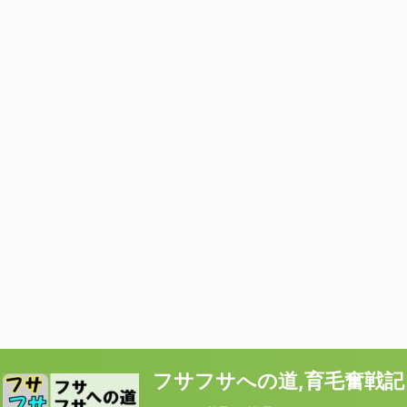
フサフサへの道,育毛奮戦記