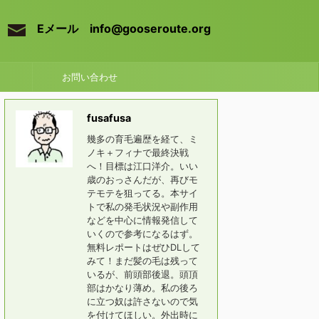
Eメール info@gooseroute.org
お問い合わせ
fusafusa
幾多の育毛遍歴を経て、ミ
ノキ＋フィナで最終決戦
へ！目標は江口洋介。いい
歳のおっさんだが、再びモ
テモテを狙ってる。本サイ
トで私の発毛状況や副作用
などを中心に情報発信して
いくので参考になるはず。
無料レポートはぜひDLして
みて！まだ髪の毛は残って
いるが、前頭部後退。頭頂
部はかなり薄め。私の後ろ
に立つ奴は許さないので気
を付けてほしい。外出時に