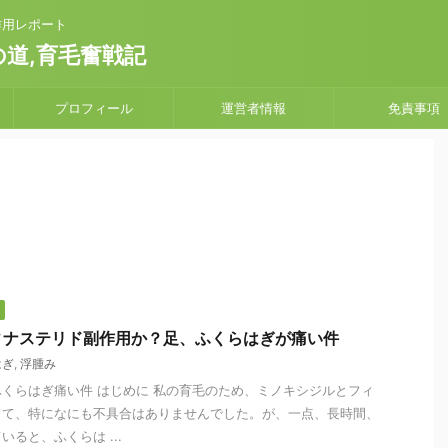
副作用レポート
道,育毛奮戦記
プロフィール
運営者情報
免責事項
ィナステリド副作用か？足、ふくらはぎが痛い件
はぎ
,
浮腫み
くらはぎ痛い件 はじめに 私の育毛のため、ミノキシジルとフィ
して、特になにも不具合はありませんでした。が、一点、長時間、
ると、ふくらは ...