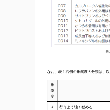
表１
なお、表１右側の推奨度の分類は、以
推
奨
度
Ａ
行うよう強く勧める