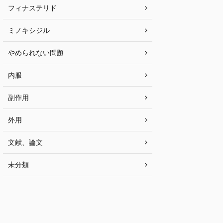
フィナステリド
ミノキシジル
やめられない問題
内服
副作用
外用
文献、論文
未分類