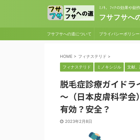
ﾐﾉｷ、ﾌｨﾅの効果や
フサフサへの
フサフサへの道について
プライバシーポリシー
HOME
>
フィナステリド
>
フィナステリド
ミノキシジル
文献、
脱毛症診療ガイドラ
～（日本皮膚科学会
有効？安全？
2023年2月8日