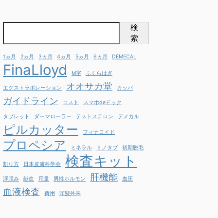
検
索
1ヵ月
2ヵ月
3ヵ月
4ヵ月
5ヵ月
6ヵ月
DEMECAL
FinaLloyd
M字
ふくらはぎ
オオサカ堂
エクストラポレーション
カッパ
ガイドライン
コスト
スマホdeドック
タブレット
ダーマローラー
テストステロン
デメカル
ピルカッター
フィナロイド
プロペシア
ミネラル
ミノタブ
初期脱毛
検査キット
割り方
日本皮膚科学会
肝機能
浮腫み
献血
用量
男性ホルモン
血圧
血液検査
費用
頭髪外来