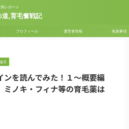
副作用レポート
道,育毛奮戦記
プロフィール
運営者情報
免責事項
論文
インを読んでみた！１～概要編
）ミノキ・フィナ等の育毛薬は