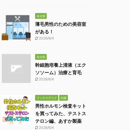
未分類
薄毛男性のための美容室
がある！
2026/6/4
未分類
幹細胞培養上清液（エク
ソソーム）治療と育毛
2026/6/4
フィナステリド
内服
男性ホルモン検査キット
を買ってみた、テストス
テロン編、あすか製薬
2026/6/4