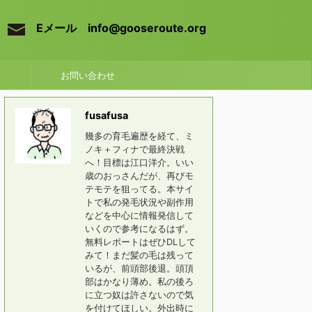
Eメール info@gooseroute.org
お問い合わせ
fusafusa
幾多の育毛遍歴を経て、ミ
ノキ＋フィナで最終決戦
へ！目標は江口洋介。いい
歳のおっさんだが、再びモ
テモテを狙ってる。本サイ
トで私の発毛状況や副作用
などを中心に情報発信して
いくので参考になるはず。
無料レポートはぜひDLして
みて！まだ髪の毛は残って
いるが、前頭部後退。頭頂
部はかなり薄め。私の後ろ
に立つ奴は許さないので気
を付けてほしい。外出時に