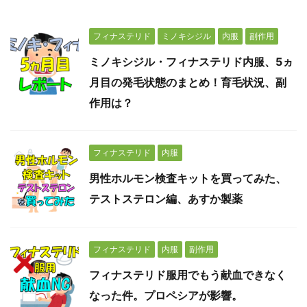
フィナステリド
ミノキシジル
内服
副作用
ミノキシジル・フィナステリド内服、5ヵ
月目の発毛状態のまとめ！育毛状況、副
作用は？
フィナステリド
内服
男性ホルモン検査キットを買ってみた、
テストステロン編、あすか製薬
フィナステリド
内服
副作用
フィナステリド服用でもう献血できなく
なった件。プロペシアが影響。