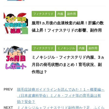
フィナステリド
内服
副作用
服用1ヵ月後の血液検査の結果！肝臓の数
値上昇！フィナステリドの影響、副作用
フィナステリド
ミノキシジル
内服
副作用
ミノキシジル・フィナステリド内服、3ヵ
月目の発毛状態のまとめ！育毛状況、副
作用は？
PREV
脱毛症診療ガイドラインを読んでみた！１～概要編～
（日本皮膚科学会）ミノキ・フィナ等の育毛薬は有
効？安全？
NEXT
ミノキシジル＋フィナステリド副作用か？足、ふくら