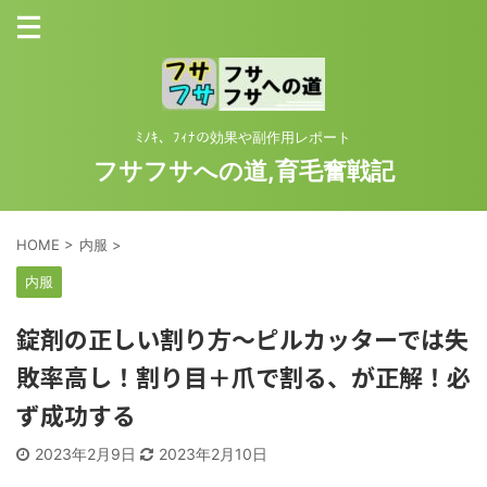
ﾐﾉｷ、ﾌｨﾅの効果や副作用レポート
フサフサへの道,育毛奮戦記
HOME
>
内服
>
内服
錠剤の正しい割り方～ピルカッターでは失
敗率高し！割り目＋爪で割る、が正解！必
ず成功する
2023年2月9日
2023年2月10日