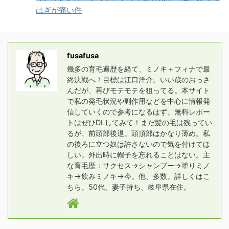
はぎが痛い件
fusafusa
幾多の育毛遍歴を経て、ミノキ＋フィナで最
終決戦へ！目標は江口洋介。いい歳のおっさ
んだが、再びモテモテを狙ってる。本サイト
で私の発毛状況や副作用などを中心に情報発
信していくので参考になるはず。無料レポー
トはぜひDLしてみて！まだ髪の毛は残ってい
るが、前頭部後退。頭頂部はかなり薄め。私
の後ろに立つ奴は許さないので気を付けてほ
しい。外出時に帽子を忘れることはない。主
な育毛歴：サクセス→シャンプー→塗りミノ
キ→飲みミノキ→今。他、多数。詳しくはこ
ちら。50代、妻子持ち、岐阜県在住。