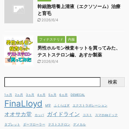
幹細胞培養上清液（エクソソーム）治療
と育毛
2026/6/4
フィナステリド
内服
男性ホルモン検査キットを買ってみた、
テストステロン編、あすか製薬
2026/6/4
検索
1ヵ月
2ヵ月
3ヵ月
4ヵ月
5ヵ月
6ヵ月
DEMECAL
FinaLloyd
M字
ふくらはぎ
エクストラポレーション
オオサカ堂
ガイドライン
カッパ
コスト
スマホdeドック
タブレット
ダーマローラー
テストステロン
デメカル