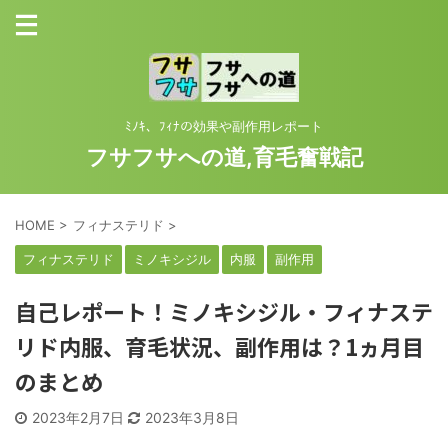
ﾐﾉｷ、ﾌｨﾅの効果や副作用レポート
フサフサへの道,育毛奮戦記
HOME
>
フィナステリド
>
フィナステリド
ミノキシジル
内服
副作用
自己レポート！ミノキシジル・フィナステ
リド内服、育毛状況、副作用は？1ヵ月目
のまとめ
2023年2月7日
2023年3月8日