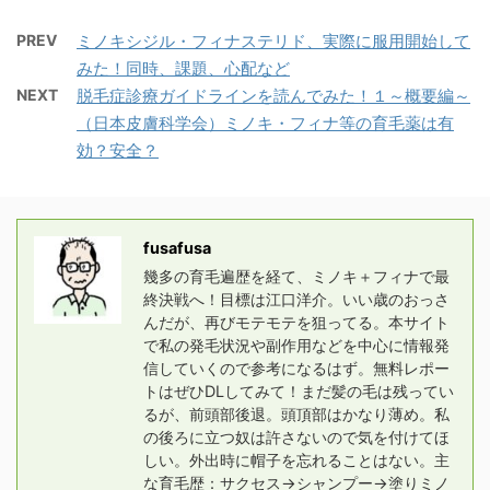
PREV
ミノキシジル・フィナステリド、実際に服用開始して
みた！同時、課題、心配など
NEXT
脱毛症診療ガイドラインを読んでみた！１～概要編～
（日本皮膚科学会）ミノキ・フィナ等の育毛薬は有
効？安全？
fusafusa
幾多の育毛遍歴を経て、ミノキ＋フィナで最
終決戦へ！目標は江口洋介。いい歳のおっさ
んだが、再びモテモテを狙ってる。本サイト
で私の発毛状況や副作用などを中心に情報発
信していくので参考になるはず。無料レポー
トはぜひDLしてみて！まだ髪の毛は残ってい
るが、前頭部後退。頭頂部はかなり薄め。私
の後ろに立つ奴は許さないので気を付けてほ
しい。外出時に帽子を忘れることはない。主
な育毛歴：サクセス→シャンプー→塗りミノ