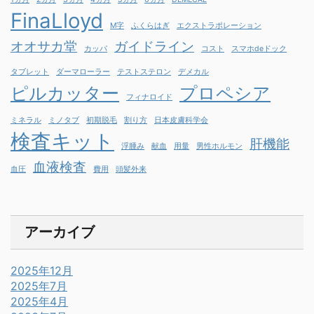
FinaLloyd
M字
ふくらはぎ
エクストラポレーション
オオサカ堂
ガイドライン
カッパ
コスト
スマホdeドック
タブレット
ダーマローラー
テストステロン
デメカル
ピルカッター
プロペシア
フィナロイド
ミネラル
ミノタブ
初期脱毛
割り方
日本皮膚科学会
検査キット
肝機能
浮腫み
献血
用量
男性ホルモン
血液検査
血圧
費用
頭髪外来
アーカイブ
2025年12月
2025年7月
2025年4月