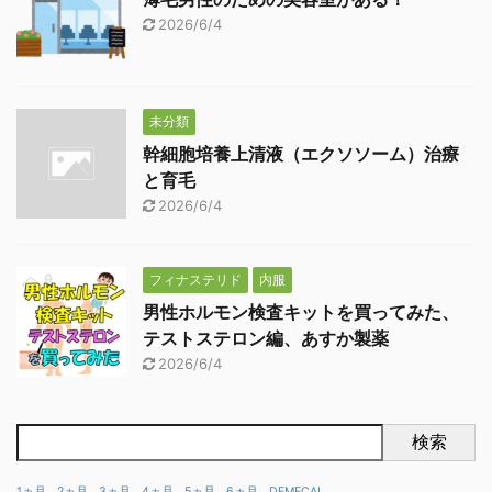
2026/6/4
未分類
幹細胞培養上清液（エクソソーム）治療
と育毛
2026/6/4
フィナステリド
内服
男性ホルモン検査キットを買ってみた、
テストステロン編、あすか製薬
2026/6/4
検索
1ヵ月
2ヵ月
3ヵ月
4ヵ月
5ヵ月
6ヵ月
DEMECAL