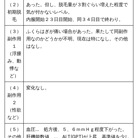
（２）
あった。但し、脱毛量が３割ぐらい増えた程度で
初期脱
気が付かないレベル。
毛
内服開始２３日目開始、同３４日目で終わり。
（３）
ふくらはぎが痛い場合があった。果たして同副作
副作用
用なのかどうかが不明。現在は特になし。その他
１
はなし。
（浮腫
み、動
悸な
ど）
（４）
変化なし。
副作用
２
（性欲
など）
（５）
血圧… 処方後、５、６ｍｍＨｇ程度下がった。
その他
肝機能数値 … ALT(GPT)が上昇、基準値を少し