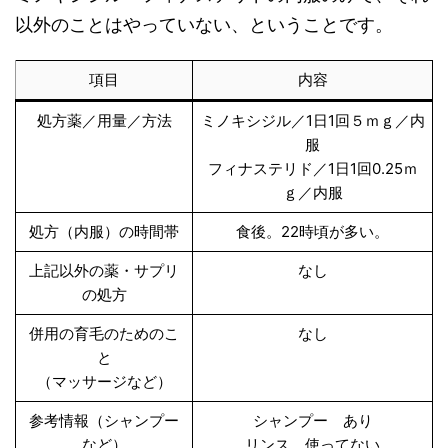
以外のことはやっていない、ということです。
項目
内容
処方薬／用量／方法
ミノキシジル／1日1回５ｍｇ／内
服
フィナステリド／1日1回0.25ｍ
ｇ／内服
処方（内服）の時間帯
食後。22時頃が多い。
上記以外の薬・サプリ
なし
の処方
併用の育毛のためのこ
なし
と
（マッサージなど）
参考情報（シャンプー
シャンプー あり
など）
リンス 使ってない