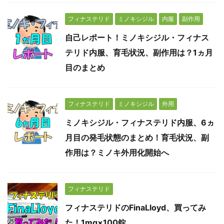
フィナステリド
ミノキシジル
内服
副作用
自己レポート！ミノキシジル・フィナス
テリド内服、育毛状況、副作用は？1ヵ月
目のまとめ
フィナステリド
ミノキシジル
外用
ミノキシジル・フィナステリド内服、6ヵ
月目の発毛状態のまとめ！育毛状況、副
作用は？ミノキ外用化開始へ
フィナステリド
フィナステリドのFinaLloyd、買ってみ
た！1mg×100錠