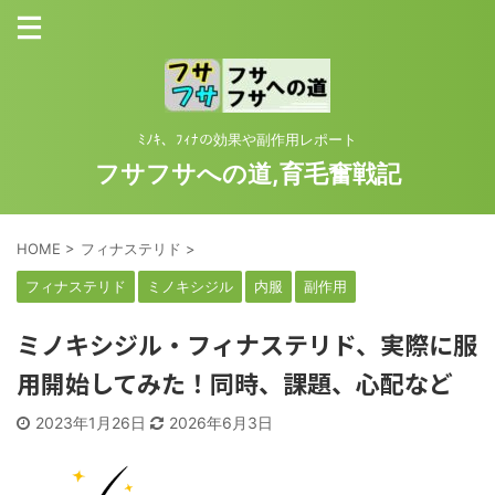
ﾐﾉｷ、ﾌｨﾅの効果や副作用レポート
フサフサへの道,育毛奮戦記
HOME
>
フィナステリド
>
フィナステリド
ミノキシジル
内服
副作用
ミノキシジル・フィナステリド、実際に服
用開始してみた！同時、課題、心配など
2023年1月26日
2026年6月3日