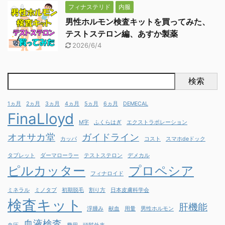
フィナステリド
内服
男性ホルモン検査キットを買ってみた、
テストステロン編、あすか製薬
2026/6/4
検索
1ヵ月
2ヵ月
3ヵ月
4ヵ月
5ヵ月
6ヵ月
DEMECAL
FinaLloyd
M字
ふくらはぎ
エクストラポレーション
オオサカ堂
ガイドライン
カッパ
コスト
スマホdeドック
タブレット
ダーマローラー
テストステロン
デメカル
ピルカッター
プロペシア
フィナロイド
ミネラル
ミノタブ
初期脱毛
割り方
日本皮膚科学会
検査キット
肝機能
浮腫み
献血
用量
男性ホルモン
血液検査