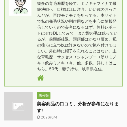
幾多の育毛遍歴を経て、ミノキ＋フィナで最
終決戦へ！目標は江口洋介。いい歳のおっさ
んだが、再びモテモテを狙ってる。本サイト
で私の発毛状況や副作用などを中心に情報発
信していくので参考になるはず。無料レポー
トはぜひDLしてみて！まだ髪の毛は残ってい
るが、前頭部後退。頭頂部はかなり薄め。私
の後ろに立つ奴は許さないので気を付けてほ
しい。外出時に帽子を忘れることはない。主
な育毛歴：サクセス→シャンプー→塗りミノ
キ→飲みミノキ→今。他、多数。詳しくはこ
ちら。50代、妻子持ち、岐阜県在住。
未分類
美容商品の口コミ、分析が参考になりま
す!
2026/6/4