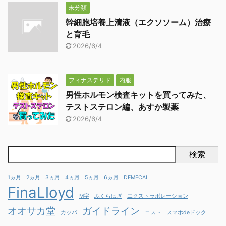
未分類
幹細胞培養上清液（エクソソーム）治療
と育毛
2026/6/4
フィナステリド
内服
男性ホルモン検査キットを買ってみた、
テストステロン編、あすか製薬
2026/6/4
検索
1ヵ月
2ヵ月
3ヵ月
4ヵ月
5ヵ月
6ヵ月
DEMECAL
FinaLloyd
M字
ふくらはぎ
エクストラポレーション
オオサカ堂
ガイドライン
カッパ
コスト
スマホdeドック