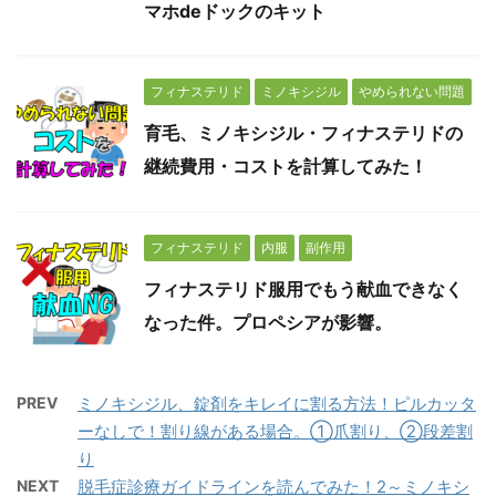
マホdeドックのキット
フィナステリド
ミノキシジル
やめられない問題
育毛、ミノキシジル・フィナステリドの
継続費用・コストを計算してみた！
フィナステリド
内服
副作用
フィナステリド服用でもう献血できなく
なった件。プロペシアが影響。
PREV
ミノキシジル、錠剤をキレイに割る方法！ピルカッタ
ーなしで！割り線がある場合。①爪割り、②段差割
り
NEXT
脱毛症診療ガイドラインを読んでみた！2～ミノキシ