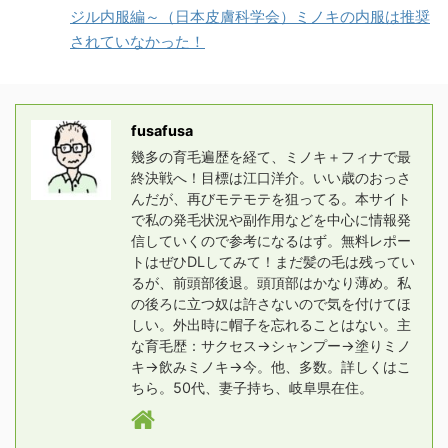
ジル内服編～（日本皮膚科学会）ミノキの内服は推奨
されていなかった！
fusafusa
幾多の育毛遍歴を経て、ミノキ＋フィナで最
終決戦へ！目標は江口洋介。いい歳のおっさ
んだが、再びモテモテを狙ってる。本サイト
で私の発毛状況や副作用などを中心に情報発
信していくので参考になるはず。無料レポー
トはぜひDLしてみて！まだ髪の毛は残ってい
るが、前頭部後退。頭頂部はかなり薄め。私
の後ろに立つ奴は許さないので気を付けてほ
しい。外出時に帽子を忘れることはない。主
な育毛歴：サクセス→シャンプー→塗りミノ
キ→飲みミノキ→今。他、多数。詳しくはこ
ちら。50代、妻子持ち、岐阜県在住。